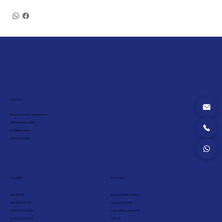
CONTATTI
Piazza di Porta Castiglione, 14
40136, Bologna (BO)
info@leanbet.eu
+39 376 210 8166
LEANBET
PERCORSI
CHI SIAMO
ESPERIENZE KAIZEN
VALORE PER TE
LEAN SIX SIGMA
COSA FACCIAMO
INDUSTRIAL MAKERS
CATALOGO CORSI
PDC-AI