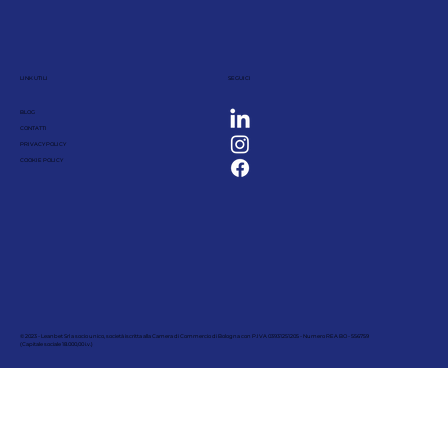
LINK UTILI
SEGUICI
BLOG
CONTATTI
PRIVACY POLICY
COOKIE POLICY
© 2023 - Leanbet Srl a socio unico, società iscritta alla Camera di Commercio di Bologna con P.IVA 03931251205 - Numero REA BO - 556759
(Capitale sociale 18.000,00 i.v.)