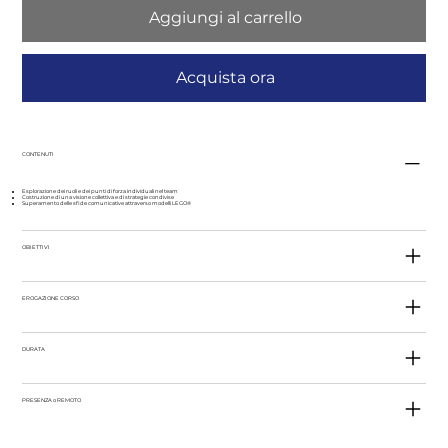
Aggiungi al carrello
Acquista ora
CONTENUTI
Esplorazione dei ruoli e dei punti di forza individuali nel team
Costruzione di una visione collettiva e di strategie condivise
Superamento delle sfide comunicative attraverso modelli LEGO®
OBIETTIVI
EROGAZIONE CORSO
DURATA
PRESENZA o REMOTO