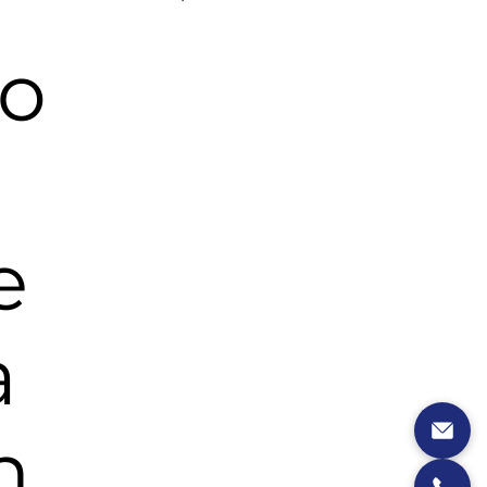
io
e
a
n