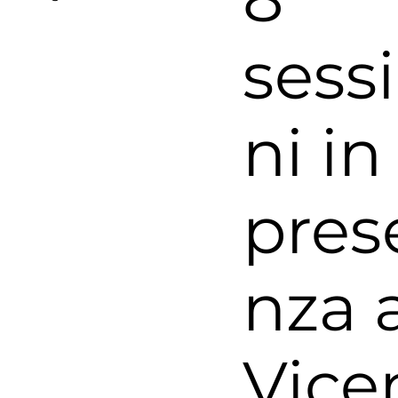
sess
ni in
pres
nza 
Vice