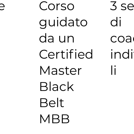
3 se
e
Corso
di
guidato
coa
da un
ind
Certified
li
Master
Black
Belt
MBB