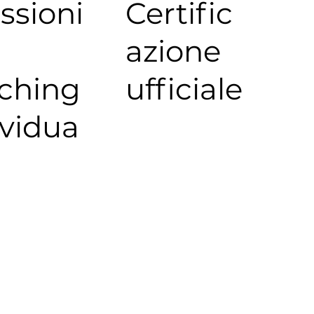
ssioni
Certific
azione
ching
ufficiale
ividua