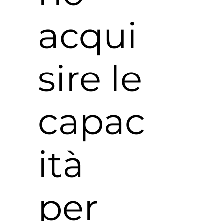
acqui
sire le
capac
ità
per