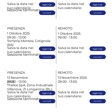
Salva la data nel
Salva la data nel
Aggiungi
Aggiungi
tuo calendario:
tuo calendario:
Sessione terminata
Iscriviti
Iscriviti
PRESENZA
REMOTO
1 Ottobre 2025
1 Ottobre 2025
09:00 - 13:00
09:00 - 13:00
Torneria Montesi, Cotignola
(RA)
Salva la data nel
Salva la data nel
Aggiungi
Aggiungi
tuo calendario:
tuo calendario:
Sessione terminata
Iscriviti
Iscriviti
PRESENZA
REMOTO
13 Novembre
13 Novembre 2025
09:00 - 13:00
09:00 - 13:00
2025
Thélios SpA, Zona Industriale
Villanova, 21 Longarone (BL)
Salva la data nel
Salva la data nel
Aggiungi
Aggiungi
tuo calendario:
tuo calendario:
Sessione terminata
Iscriviti
Iscriviti