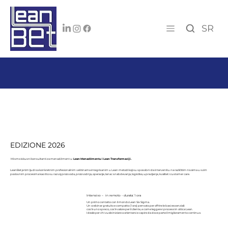
SR
EDIZIONE 2026
Mi smo iskusni konsultanti za menadžment u:
Lean Menadžmentu i Lean Transformaciji.
LeanBet je tim ljudi sa konkretnim profesionalnim veštinama integrisanim u Lean metodi koji su sposobni da intervenišu na različitim nivoima u svim
poslovnim procesima kao što su razvoj proizvoda, proizvodnja, operacije, lanac snabdevanja, logistika, upravljanje, kvalitet i customer care.
Intensivo – in remoto - durata: 1 ora
Un primo contatto con il mondo Lean Six Sigma.
Un webinar gratuito e compatto (1 ora) pensato per offrire le basi essenziali:
cos’è uno spreco, cos’è valore per il cliente, e come leggere i processi in ottica Lean.
Ideale per chi vuole iniziare a orientarsi e capire da dove parte il miglioramento continuo.​