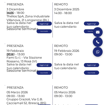
PRESENZA
REMOTO
3 Dicembre
3 Dicembre 2025
14:00 - 18:00
14:00 - 18:00
2025
Thélios SpA, Zona Industriale
Villanova, 21 Longarone (BL)
Salva la data nel
Salva la data nel
Aggiungi
Aggiungi
tuo calendario:
tuo calendario:
Sessione terminata
Iscriviti
Iscriviti
PRESENZA
REMOTO
19 Febbraio
19 Febbraio 2026
09:00 - 13:00
09:00 - 13:00
2026
Fami S.r.l. - Via Stazione
Rossano, 13 Rosà (VI)
Salva la data nel
Salva la data nel
Aggiungi
Aggiungi
tuo calendario:
tuo calendario:
Sessione terminata
Iscriviti
Iscriviti
PRESENZA
REMOTO
05 Marzo 2026
05 Marzo 2026
09:00 - 13:00
09:00 - 13:00
Gruppo Grazioli, Via G.B.
Cacciamali 52, Brescia (BS)