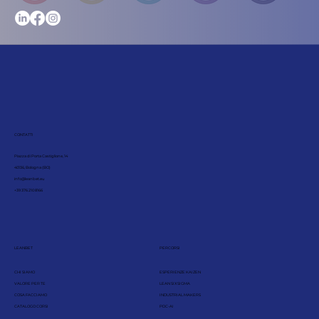
CONTATTI
Piazza di Porta Castiglione, 14
40136, Bologna (BO)
info@leanbet.eu
+39 376 210 8166
LEANBET
PERCORSI
CHI SIAMO
ESPERIENZE KAIZEN
VALORE PER TE
LEAN SIX SIGMA
COSA FACCIAMO
INDUSTRIAL MAKERS
CATALOGO CORSI
PDC-AI