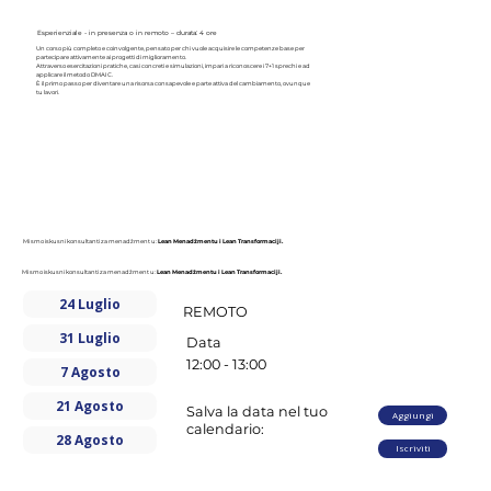
Esperienziale - in presenza o in remoto – durata: 4 ore
Un corso più completo e coinvolgente, pensato per chi vuole acquisire le competenze base per
partecipare attivamente ai progetti di miglioramento.
Attraverso esercitazioni pratiche, casi concreti e simulazioni, impari a riconoscere i 7+1 sprechi e ad
applicare il metodo DMAIC.
È il primo passo per diventare una risorsa consapevole e parte attiva del cambiamento, ovunque
tu lavori.
Mi smo iskusni konsultanti za menadžment u:
Lean Menadžmentu i Lean Transformaciji.
Mi smo iskusni konsultanti za menadžment u:
Lean Menadžmentu i Lean Transformaciji.
24 Luglio
REMOTO
31 Luglio
Data
12:00 - 13:00
7 Agosto
21 Agosto
Salva la data nel tuo
Aggiungi
calendario:
28 Agosto
Iscriviti