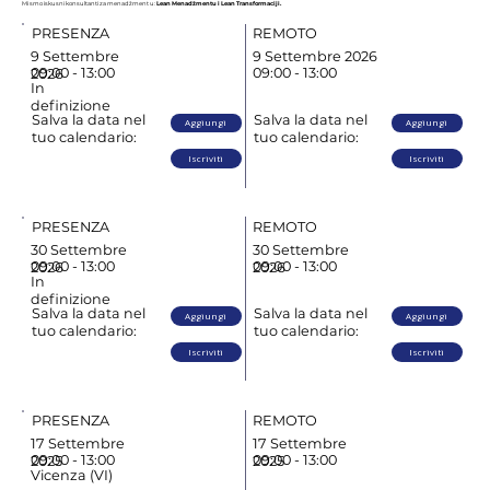
Mi smo iskusni konsultanti za menadžment u:
Lean Menadžmentu i Lean Transformaciji.
PRESENZA
REMOTO
9 Settembre
9 Settembre 2026
09:00 - 13:00
09:00 - 13:00
2026
In
definizione
Salva la data nel
Salva la data nel
Aggiungi
Aggiungi
tuo calendario:
tuo calendario:
Iscriviti
Iscriviti
PRESENZA
REMOTO
30 Settembre
30 Settembre
09:00 - 13:00
09:00 - 13:00
2026
2026
In
definizione
Salva la data nel
Salva la data nel
Aggiungi
Aggiungi
tuo calendario:
tuo calendario:
Iscriviti
Iscriviti
PRESENZA
REMOTO
17 Settembre
17 Settembre
09:00 - 13:00
09:00 - 13:00
2025
2025
Vicenza (VI)