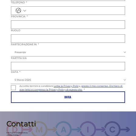
TELEFONO
*
PROVINCIA
*
RUOLO
PARTECIPAZIONE IN
*
PARTITA IVA
DATA
*
Accetto termini e condizioni 
Letta la Privacy Policy, presto il mio consenso. Dichiaro di 
aver letto e compreso la Privacy Policy di questo sito.
*
INVIA
Contatti
trainingcenter@leanbet.eu
+39 376 210 8166