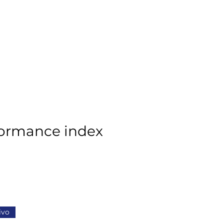
formance index
ivo