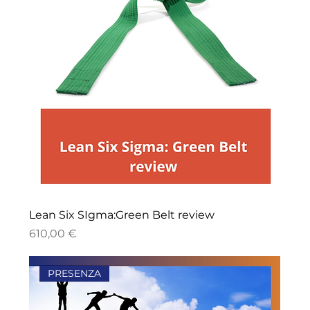
Lean Six SIgma:Green Belt review
Prezzo
610,00 €
PRESENZA