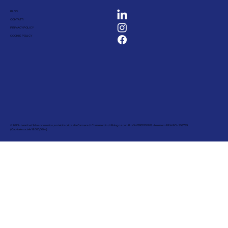
BLOG
CONTATTI
PRIVACY POLICY
COOKIE POLICY
© 2023 - Leanbet Srl a socio unico, società iscritta alla Camera di Commercio di Bologna con P.IVA 03931251205 - Numero REA BO - 556759
(Capitale sociale 18.000,00 i.v.)