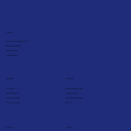
CONTATTI
Piazza di Porta Castiglione, 14
40136, Bologna (BO)
info@leanbet.eu
+39 376 210 8166
LEANBET
PERCORSI
CHI SIAMO
ESPERIENZE KAIZEN
VALORE PER TE
LEAN SIX SIGMA
COSA FACCIAMO
INDUSTRIAL MAKERS
CATALOGO CORSI
PDC-AI
LINK UTILI
SEGUICI