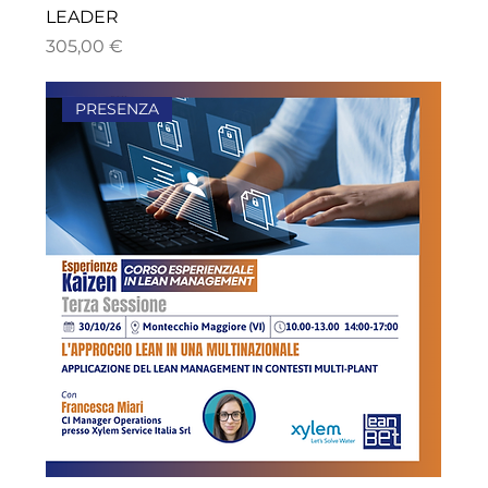
LEADER
Prezzo
305,00 €
PRESENZA