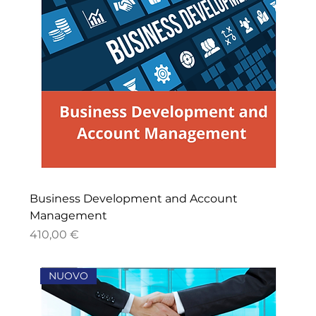
Business Development and Account
Management
Prezzo
410,00 €
NUOVO