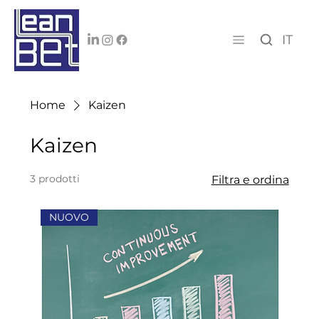
IT
Home
Kaizen
Kaizen
3 prodotti
Filtra e ordina
NUOVO