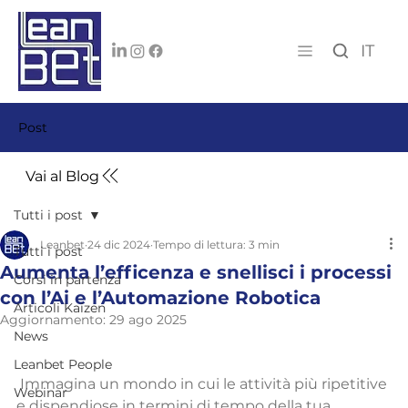
IT
Post
Vai al Blog
Tutti i post
Leanbet
24 dic 2024
Tempo di lettura: 3 min
Tutti i post
Aumenta l’efficenza e snellisci i processi
Corsi in partenza
con l’Ai e l’Automazione Robotica
Articoli Kaizen
Aggiornamento:
29 ago 2025
News
Leanbet People
 Immagina un mondo in cui le attività più ripetitive 
Webinar
e dispendiose in termini di tempo della tua 