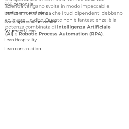
R&S personale
azienda 
vengano svolte in modo impeccabile, 
Intelligenza artificiale
senza errori, e senza che i tuoi dipendenti debbano 
sollevare un dito. Questo non è fantascienza: è la 
Porte aperte all'università
potenza combinata di 
Intelligenza Artificiale 
Strumenti Lean
(AI)
 e 
Robotic Process Automation (RPA)
.
Lean Hospitality
Lean construction