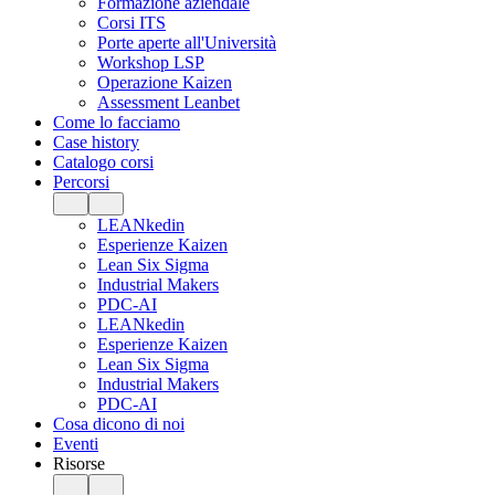
Formazione aziendale
Corsi ITS
Porte aperte all'Università
Workshop LSP
Operazione Kaizen
Assessment Leanbet
Come lo facciamo
Case history
Catalogo corsi
Percorsi
LEANkedin
Esperienze Kaizen
Lean Six Sigma
Industrial Makers
PDC-AI
LEANkedin
Esperienze Kaizen
Lean Six Sigma
Industrial Makers
PDC-AI
Cosa dicono di noi
Eventi
Risorse