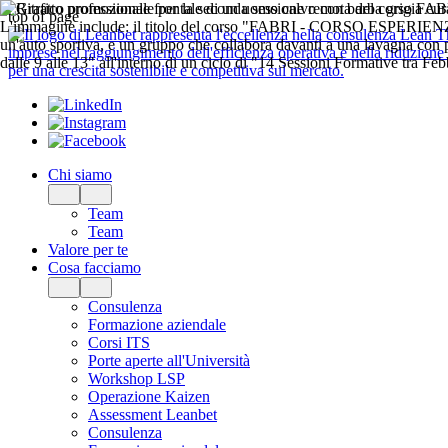
top of page
Chi siamo
Team
Team
Valore per te
Cosa facciamo
Consulenza
Formazione aziendale
Corsi ITS
Porte aperte all'Università
Workshop LSP
Operazione Kaizen
Assessment Leanbet
Consulenza