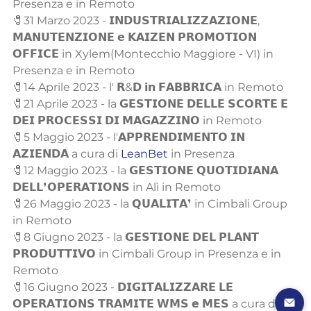
Presenza e in Remoto
🧷31 Marzo 2023 - 𝗜𝗡𝗗𝗨𝗦𝗧𝗥𝗜𝗔𝗟𝗜𝗭𝗭𝗔𝗭𝗜𝗢𝗡𝗘, 
𝗠𝗔𝗡𝗨𝗧𝗘𝗡𝗭𝗜𝗢𝗡𝗘 𝗲 𝗞𝗔𝗜𝗭𝗘𝗡 𝗣𝗥𝗢𝗠𝗢𝗧𝗜𝗢𝗡 
𝗢𝗙𝗙𝗜𝗖𝗘 in Xylem(Montecchio Maggiore - VI) in 
Presenza e in Remoto
🧷14 Aprile 2023 - l' 𝗥&𝗗 𝗶𝗻 𝗙𝗔𝗕𝗕𝗥𝗜𝗖𝗔 in Remoto
🧷21 Aprile 2023 - la 𝗚𝗘𝗦𝗧𝗜𝗢𝗡𝗘 𝗗𝗘𝗟𝗟𝗘 𝗦𝗖𝗢𝗥𝗧𝗘 𝗘 
𝗗𝗘𝗜 𝗣𝗥𝗢𝗖𝗘𝗦𝗦𝗜 𝗗𝗜 𝗠𝗔𝗚𝗔𝗭𝗭𝗜𝗡𝗢 in Remoto
🧷5 Maggio 2023 - l'𝗔𝗣𝗣𝗥𝗘𝗡𝗗𝗜𝗠𝗘𝗡𝗧𝗢 𝗜𝗡 
𝗔𝗭𝗜𝗘𝗡𝗗𝗔 a cura di 
LeanBet
 in Presenza
🧷12 Maggio 2023 - la 𝗚𝗘𝗦𝗧𝗜𝗢𝗡𝗘 𝗤𝗨𝗢𝗧𝗜𝗗𝗜𝗔𝗡𝗔 
𝗗𝗘𝗟𝗟❜𝗢𝗣𝗘𝗥𝗔𝗧𝗜𝗢𝗡𝗦 in Alì in Remoto
🧷26 Maggio 2023 - la 𝗤𝗨𝗔𝗟𝗜𝗧𝗔❜ in Cimbali Group 
in Remoto
🧷8 Giugno 2023 - la 𝗚𝗘𝗦𝗧𝗜𝗢𝗡𝗘 𝗗𝗘𝗟 𝗣𝗟𝗔𝗡𝗧 
𝗣𝗥𝗢𝗗𝗨𝗧𝗧𝗜𝗩𝗢 in Cimbali Group in Presenza e in 
Remoto
🧷16 Giugno 2023 - 𝗗𝗜𝗚𝗜𝗧𝗔𝗟𝗜𝗭𝗭𝗔𝗥𝗘 𝗟𝗘 
𝗢𝗣𝗘𝗥𝗔𝗧𝗜𝗢𝗡𝗦 𝗧𝗥𝗔𝗠𝗜𝗧𝗘 𝗪𝗠𝗦 𝗲 𝗠𝗘𝗦 a cura di 