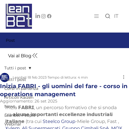
IT
Post
Vai al Blog
Tutti i post
Leanbet
18 feb 2023
Tempo di lettura: 4 min
Tutti i post
Inizia FABRI - gli uomini del fare - corso in
Corsi in partenza
operations management
Articoli Kaizen
Aggiornamento:
26 set 2025
News
Inizia 𝗙𝗔𝗕𝗥𝗜, un percorso formativo che si snoda 
tra 𝗮𝗹𝗰𝘂𝗻𝗲 𝗶𝗺𝗽𝗼𝗿𝘁𝗮𝗻𝘁𝗶 𝗲𝗰𝗰𝗲𝗹𝗹𝗲𝗻𝘇𝗲 𝗶𝗻𝗱𝘂𝘀𝘁𝗿𝗶𝗮𝗹𝗶 
Leanbet People
𝗶𝘁𝗮𝗹𝗶𝗮𝗻𝗲 (tra cui 
Steelco Group
-Miele Group, Fast , 
Webinar
Xylem
, 
Alì Supermercati
, 
Gruppo Cimbali SpA
, 
MOX 