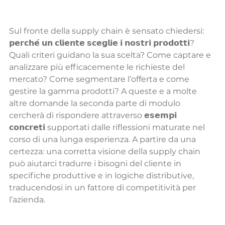
Sul fronte della supply chain è sensato chiedersi: 
𝗽𝗲𝗿𝗰𝗵𝗲́ 𝘂𝗻 𝗰𝗹𝗶𝗲𝗻𝘁𝗲 𝘀𝗰𝗲𝗴𝗹𝗶𝗲 𝗶 𝗻𝗼𝘀𝘁𝗿𝗶 𝗽𝗿𝗼𝗱𝗼𝘁𝘁𝗶? 
Quali criteri guidano la sua scelta? Come captare e 
analizzare più efficacemente le richieste del 
mercato? Come segmentare l’offerta e come 
gestire la gamma prodotti? A queste e a molte 
altre domande la seconda parte di modulo 
cercherà di rispondere attraverso 𝗲𝘀𝗲𝗺𝗽𝗶 
𝗰𝗼𝗻𝗰𝗿𝗲𝘁𝗶 supportati dalle riflessioni maturate nel 
corso di una lunga esperienza. A partire da una 
certezza: una corretta visione della supply chain 
può aiutarci tradurre i bisogni del cliente in 
specifiche produttive e in logiche distributive, 
traducendosi in un fattore di competitività per 
l’azienda. 