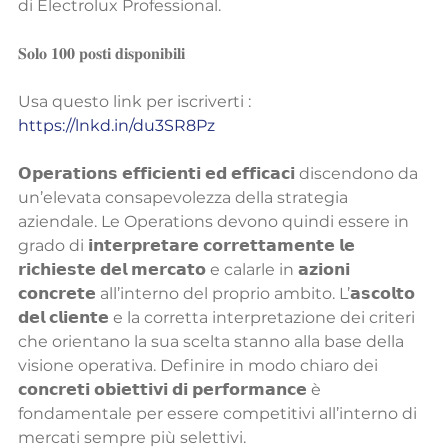
di Electrolux Professional.
𝐒𝐨𝐥𝐨 𝟏𝟎𝟎 𝐩𝐨𝐬𝐭𝐢 𝐝𝐢𝐬𝐩𝐨𝐧𝐢𝐛𝐢𝐥𝐢
Usa questo link per iscriverti : 
https://lnkd.in/du3SR8Pz
𝗢𝗽𝗲𝗿𝗮𝘁𝗶𝗼𝗻𝘀 𝗲𝗳𝗳𝗶𝗰𝗶𝗲𝗻𝘁𝗶 𝗲𝗱 𝗲𝗳𝗳𝗶𝗰𝗮𝗰𝗶 discendono da 
un’elevata consapevolezza della strategia 
aziendale. Le Operations devono quindi essere in 
grado di 𝗶𝗻𝘁𝗲𝗿𝗽𝗿𝗲𝘁𝗮𝗿𝗲 𝗰𝗼𝗿𝗿𝗲𝘁𝘁𝗮𝗺𝗲𝗻𝘁𝗲 𝗹𝗲 
𝗿𝗶𝗰𝗵𝗶𝗲𝘀𝘁𝗲 𝗱𝗲𝗹 𝗺𝗲𝗿𝗰𝗮𝘁𝗼 e calarle in 𝗮𝘇𝗶𝗼𝗻𝗶 
𝗰𝗼𝗻𝗰𝗿𝗲𝘁𝗲 all’interno del proprio ambito. L’𝗮𝘀𝗰𝗼𝗹𝘁𝗼 
𝗱𝗲𝗹 𝗰𝗹𝗶𝗲𝗻𝘁𝗲 e la corretta interpretazione dei criteri 
che orientano la sua scelta stanno alla base della 
visione operativa. Definire in modo chiaro dei 
𝗰𝗼𝗻𝗰𝗿𝗲𝘁𝗶 𝗼𝗯𝗶𝗲𝘁𝘁𝗶𝘃𝗶 𝗱𝗶 𝗽𝗲𝗿𝗳𝗼𝗿𝗺𝗮𝗻𝗰𝗲 è 
fondamentale per essere competitivi all’interno di 
mercati sempre più selettivi.