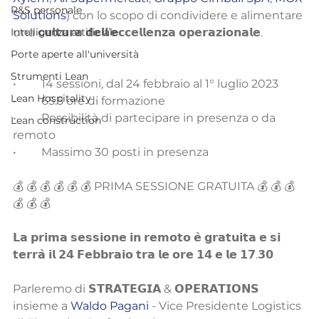
R&S personale
Solutions
) con lo scopo di condividere e alimentare 
Intelligenza artificiale
una 𝗰𝘂𝗹𝘁𝘂𝗿𝗮 𝗱𝗲𝗹𝗹’𝗲𝗰𝗰𝗲𝗹𝗹𝗲𝗻𝘇𝗮 𝗼𝗽𝗲𝗿𝗮𝘇𝗶𝗼𝗻𝗮𝗹𝗲.
Porte aperte all'università
Strumenti Lean
•	14 sessioni, dal 24 febbraio al 1° luglio 2023
Lean Hospitality
•	65.5 ore di formazione
•	Possibilità di partecipare in presenza o da 
Lean construction
remoto
•	Massimo 30 posti in presenza
💰 💰 💰 💰 💰 💰 PRIMA SESSIONE GRATUITA 💰 💰 💰 
💰 💰 💰
𝗟𝗮 𝗽𝗿𝗶𝗺𝗮 𝘀𝗲𝘀𝘀𝗶𝗼𝗻𝗲 𝗶𝗻 𝗿𝗲𝗺𝗼𝘁𝗼 𝗲̀ 𝗴𝗿𝗮𝘁𝘂𝗶𝘁𝗮 𝗲 𝘀𝗶 
𝘁𝗲𝗿𝗿𝗮̀ 𝗶𝗹 𝟮𝟰 𝗙𝗲𝗯𝗯𝗿𝗮𝗶𝗼 𝘁𝗿𝗮 𝗹𝗲 𝗼𝗿𝗲 𝟭𝟰 𝗲 𝗹𝗲 𝟭𝟳.𝟯𝟬
Parleremo di 𝗦𝗧𝗥𝗔𝗧𝗘𝗚𝗜𝗔 & 𝗢𝗣𝗘𝗥𝗔𝗧𝗜𝗢𝗡𝗦 
insieme a 
Waldo Pagani
 - Vice Presidente Logistics 