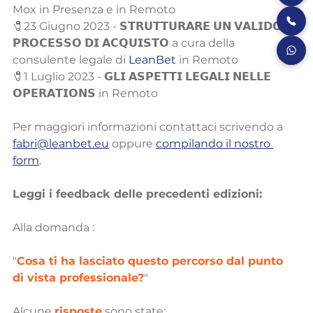
Mox in Presenza e in Remoto
🧷23 Giugno 2023 - 𝗦𝗧𝗥𝗨𝗧𝗧𝗨𝗥𝗔𝗥𝗘 𝗨𝗡 𝗩𝗔𝗟𝗜𝗗𝗢 
𝗣𝗥𝗢𝗖𝗘𝗦𝗦𝗢 𝗗𝗜 𝗔𝗖𝗤𝗨𝗜𝗦𝗧𝗢 a cura della 
consulente legale di 
LeanBet
 in Remoto
🧷1 Luglio 2023 - 𝗚𝗟𝗜 𝗔𝗦𝗣𝗘𝗧𝗧𝗜 𝗟𝗘𝗚𝗔𝗟𝗜 𝗡𝗘𝗟𝗟𝗘 
𝗢𝗣𝗘𝗥𝗔𝗧𝗜𝗢𝗡𝗦 in Remoto
Per maggiori informazioni contattaci scrivendo a 
fabri@leanbet.eu
 oppure 
compilando il nostro 
form
.
Leggi i feedback delle precedenti edizioni:
Alla domanda :
"
Cosa ti ha lasciato questo percorso dal punto 
di vista professionale?
"
Alcune 
risposte
 sono state: