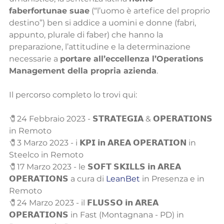
faberfortunae suae
 (“l’uomo è artefice del proprio 
destino”) ben si addice a uomini e donne (fabri, 
appunto, plurale di faber) che hanno la 
preparazione, l’attitudine e la determinazione 
necessarie a 
portare all’eccellenza l’Operations 
Management della propria azienda
.
Il percorso completo lo trovi qui:
🧷24 Febbraio 2023 - 𝗦𝗧𝗥𝗔𝗧𝗘𝗚𝗜𝗔 & 𝗢𝗣𝗘𝗥𝗔𝗧𝗜𝗢𝗡𝗦 
in Remoto
🧷3 Marzo 2023 - i 𝗞𝗣𝗜 𝗶𝗻 𝗔𝗥𝗘𝗔 𝗢𝗣𝗘𝗥𝗔𝗧𝗜𝗢𝗡 in 
Steelco in Remoto
🧷17 Marzo 2023 - le 𝗦𝗢𝗙𝗧 𝗦𝗞𝗜𝗟𝗟𝗦 𝗶𝗻 𝗔𝗥𝗘𝗔 
𝗢𝗣𝗘𝗥𝗔𝗧𝗜𝗢𝗡𝗦 a cura di 
LeanBet
 in Presenza e in 
Remoto
🧷24 Marzo 2023 - il 𝗙𝗟𝗨𝗦𝗦𝗢 𝗶𝗻 𝗔𝗥𝗘𝗔 
𝗢𝗣𝗘𝗥𝗔𝗧𝗜𝗢𝗡𝗦 in Fast (Montagnana - PD) in 