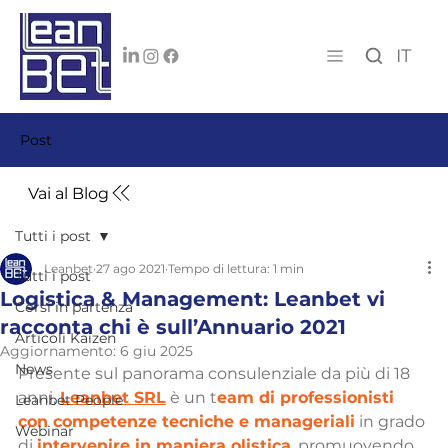
IT
Post
Vai al Blog
Tutti i post
Leanbet
27 ago 2021
Tempo di lettura: 1 min
Tutti i post
Logistica & Management: Leanbet vi
Corsi in partenza
racconta chi è sull’Annuario 2021
Articoli Kaizen
Aggiornamento:
6 giu 2025
News
Presente sul panorama consulenziale da più di 18 
anni, 
Leanbet SRL
 è un t
eam di professionisti 
Leanbet People
con competenze tecniche e manageriali
 in grado 
Webinar
di 
intervenire in maniera olistica
, promuovendo 