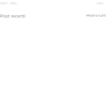
Mostra tutti
Post recenti