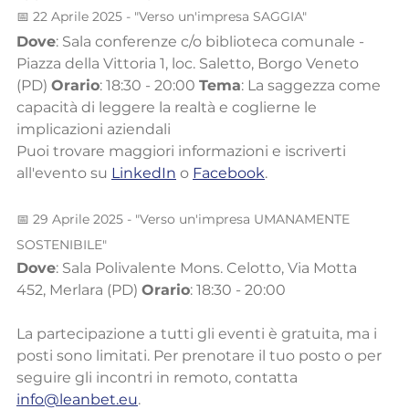
📅 22 Aprile 2025 - "Verso un'impresa SAGGIA"
Dove
: Sala conferenze c/o biblioteca comunale - 
Piazza della Vittoria 1, loc. Saletto, Borgo Veneto 
(PD) 
Orario
: 18:30 - 20:00 
Tema
: La saggezza come 
capacità di leggere la realtà e coglierne le 
implicazioni aziendali
Puoi trovare maggiori informazioni e iscriverti 
all'evento su 
LinkedIn
 o 
Facebook
.
📅 29 Aprile 2025 - "Verso un'impresa UMANAMENTE 
SOSTENIBILE"
Dove
: Sala Polivalente Mons. Celotto, Via Motta 
452, Merlara (PD) 
Orario
: 18:30 - 20:00
La partecipazione a tutti gli eventi è gratuita, ma i 
posti sono limitati. Per prenotare il tuo posto o per 
seguire gli incontri in remoto, contatta 
info@leanbet.eu
.