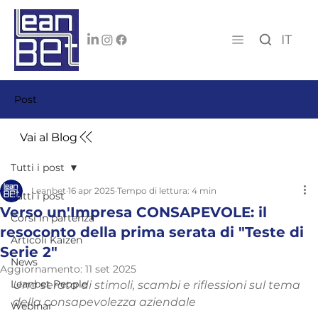
IT
Post
Vai al Blog
Tutti i post
Leanbet
16 apr 2025
Tempo di lettura: 4 min
Tutti i post
Verso un'Impresa CONSAPEVOLE: il
Corsi in partenza
resoconto della prima serata di "Teste di
Articoli Kaizen
Serie 2"
News
Aggiornamento:
11 set 2025
Leanbet People
Una serata di stimoli, scambi e riflessioni sul tema 
della consapevolezza aziendale
Webinar