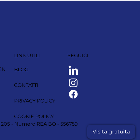
LINK UTILI
SEGUICI
EN
BLOG
CONTATTI
PRIVACY POLICY
COOKIE POLICY
1251205 - Numero REA BO - 556759
Visita gratuita