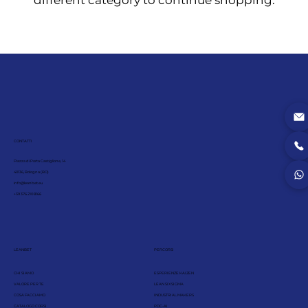
CONTATTI
Piazza di Porta Castiglione, 14
40136, Bologna (BO)
info@leanbet.eu
+39 376 210 8166
LEANBET
PERCORSI
CHI SIAMO
ESPERIENZE KAIZEN
VALORE PER TE
LEAN SIX SIGMA
COSA FACCIAMO
INDUSTRIAL MAKERS
CATALOGO CORSI
PDC-AI