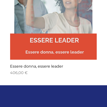
Essere donna, essere leader
Price
406,00 €