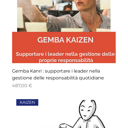
Gemba Kanri : supportare i leader nella
gestione delle responsabilità quotidiane
Price
487,00 €
KAIZEN