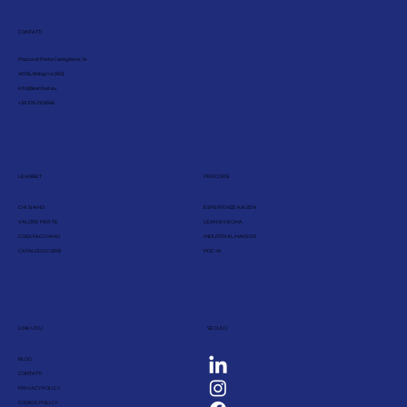
CONTATTI
Piazza di Porta Castiglione, 14
40136, Bologna (BO)
info@leanbet.eu
+39 376 210 8166
LEANBET
PERCORSI
CHI SIAMO
ESPERIENZE KAIZEN
VALORE PER TE
LEAN SIX SIGMA
COSA FACCIAMO
INDUSTRIAL MAKERS
CATALOGO CORSI
PDC-AI
LINK UTILI
SEGUICI
BLOG
CONTATTI
PRIVACY POLICY
COOKIE POLICY