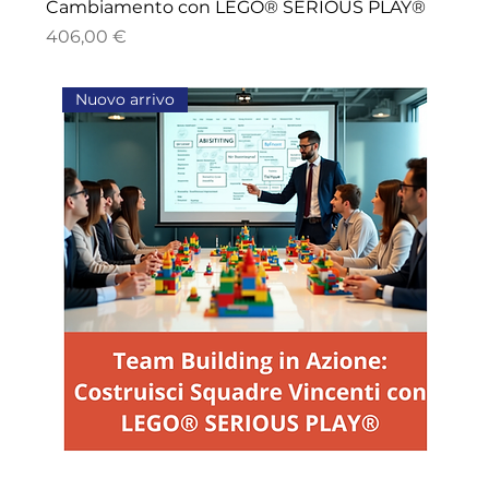
Cambiamento con LEGO® SERIOUS PLAY®
Price
406,00 €
Nuovo arrivo