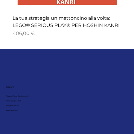
La tua strategia un mattoncino alla volta:
LEGO® SERIOUS PLAY® PER HOSHIN KANRI
Price
406,00 €
CONTATTI
Piazza di Porta Castiglione, 14
40136, Bologna (BO)
info@leanbet.eu
+39 376 210 8166