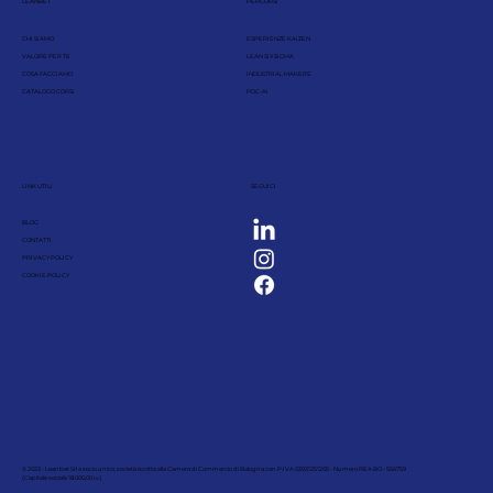
LEANBET
PERCORSI
CHI SIAMO
ESPERIENZE KAIZEN
VALORE PER TE
LEAN SIX SIGMA
COSA FACCIAMO
INDUSTRIAL MAKERS
CATALOGO CORSI
PDC-AI
LINK UTILI
SEGUICI
BLOG
CONTATTI
PRIVACY POLICY
COOKIE POLICY
© 2023 - Leanbet Srl a socio unico, società iscritta alla Camera di Commercio di Bologna con P.IVA 03931251205 - Numero REA BO - 556759
(Capitale sociale 18.000,00 i.v.)