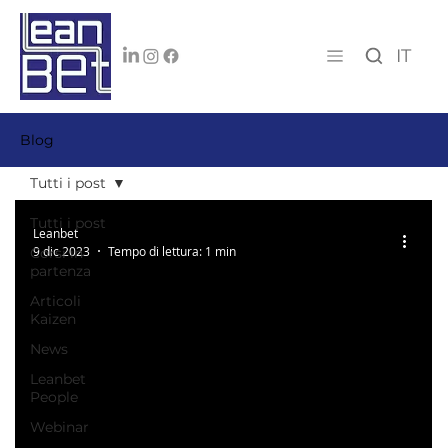
IT
Blog
Tutti i post
Tutti i post
Leanbet
9 dic 2023
Tempo di lettura: 1 min
Corsi in
partenza
Articoli
Kaizen
News
Leanbet
People
Webinar