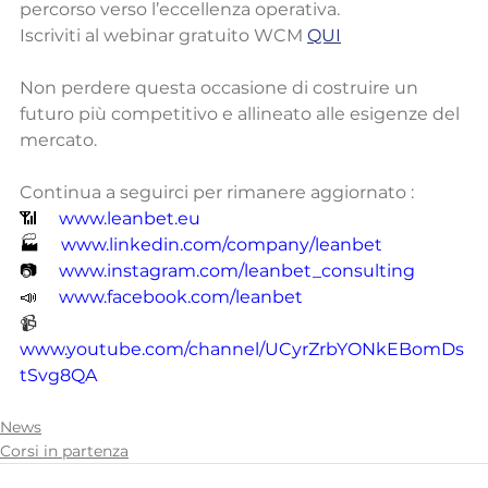
percorso verso l’eccellenza operativa.
Iscriviti al webinar gratuito WCM 
QUI
Non perdere questa occasione di costruire un 
futuro più competitivo e allineato alle esigenze del 
mercato.
Continua a seguirci per rimanere aggiornato :
📶     
www.leanbet.eu
🏭     
www.linkedin.com/company/leanbet
📷     
www.instagram.com/leanbet_consulting
📣     
www.facebook.com/leanbet
📹 
www.youtube.com/channel/UCyrZrbYONkEBomDs
tSvg8QA
News
Corsi in partenza