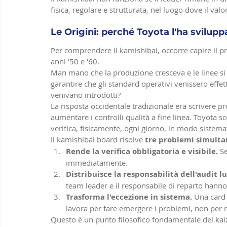
fisica, regolare e strutturata, nel luogo dove il va
Le Origini: perché Toyota l'ha svilupp
Per comprendere il kamishibai, occorre capire il p
anni '50 e '60.
Man mano che la produzione cresceva e le linee si
garantire che gli standard operativi venissero effet
venivano introdotti?
La risposta occidentale tradizionale era scrivere p
aumentare i controlli qualità a fine linea. Toyota sc
verifica, fisicamente, ogni giorno, in modo sistema
Il kamishibai board risolve 
tre problemi simult
Rende la verifica obbligatoria e visibile.
 S
immediatamente.
Distribuisce la responsabilità dell'audit l
team leader e il responsabile di reparto hanno
Trasforma l'eccezione in sistema.
 Una card 
lavora per fare emergere i problemi, non per 
Questo è un punto filosofico fondamentale del kaiz