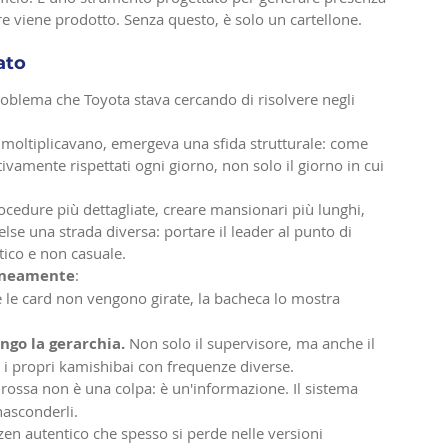
lore viene prodotto. Senza questo, è solo un cartellone.
ato
roblema che Toyota stava cercando di risolvere negli 
 moltiplicavano, emergeva una sfida strutturale: come 
tivamente rispettati ogni giorno, non solo il giorno in cui 
rocedure più dettagliate, creare mansionari più lunghi, 
else una strada diversa: portare il leader al punto di 
tico e non casuale.
aneamente
:
e le card non vengono girate, la bacheca lo mostra 
ungo la gerarchia.
 Non solo il supervisore, ma anche il 
 i propri kamishibai con frequenze diverse.
rossa non è una colpa: è un'informazione. Il sistema 
nasconderli.
en autentico che spesso si perde nelle versioni 