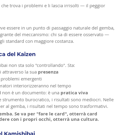
e trova i problemi e li lascia irrisolti — il peggior 
Deve essere in un punto di passaggio naturale del gemba, 
tegrante del meccanismo: chi sa di essere osservato — 
gli standard con maggiore costanza.
ca del Kaizen
ibai non sta solo "controllando". Sta:
 attraverso la sua 
presenza
ui problemi emergenti
eratori interiorizzeranno nel tempo
rd non è un documento: è una 
pratica viva
strumento burocratico, i risultati sono mediocri. Nelle 
er al gemba, i risultati nel tempo sono trasformativi.
gemba. Se va per "fare le card", otterrà card 
edere con i propri occhi, otterrà una cultura.
el Kamishibai