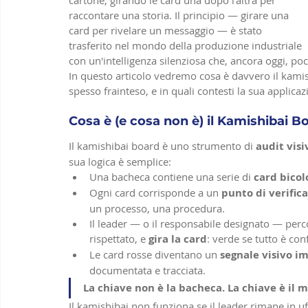
raccontare una storia. Il principio — girare una 
card per rivelare un messaggio — è stato 
trasferito nel mondo della produzione industriale 
con un'intelligenza silenziosa che, ancora oggi, poc
In questo articolo vedremo cosa è davvero il kami
spesso frainteso, e in quali contesti la sua applicaz
Cosa è (e cosa non è) il Kamishibai B
Il kamishibai board è uno strumento di 
audit visi
sua logica è semplice:
Una bacheca contiene una serie di 
card bicol
Ogni card corrisponde a un 
punto di verifica
un processo, una procedura.
Il leader — o il responsabile designato — perco
rispettato, e 
gira la card
: verde se tutto è co
Le card rosse diventano un 
segnale visivo 
documentata e tracciata.
La chiave non è la bacheca. La chiave è il 
Il kamishibai non funziona se il leader rimane in 