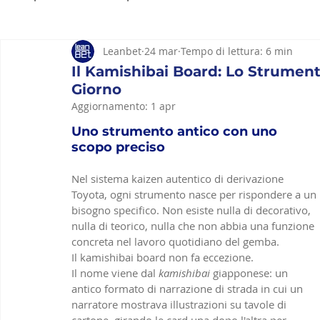
Leanbet
24 mar
Tempo di lettura: 6 min
Strumenti Lean
Lean Hospitality
Lean constru
Il Kamishibai Board: Lo Strument
Giorno
Aggiornamento:
1 apr
Uno strumento antico con uno 
scopo preciso
Nel sistema kaizen autentico di derivazione 
Toyota, ogni strumento nasce per rispondere a un 
bisogno specifico. Non esiste nulla di decorativo, 
nulla di teorico, nulla che non abbia una funzione 
concreta nel lavoro quotidiano del gemba.
Il kamishibai board non fa eccezione.
Il nome viene dal 
kamishibai
 giapponese: un 
antico formato di narrazione di strada in cui un 
narratore mostrava illustrazioni su tavole di 
cartone, girando le card una dopo l'altra per 