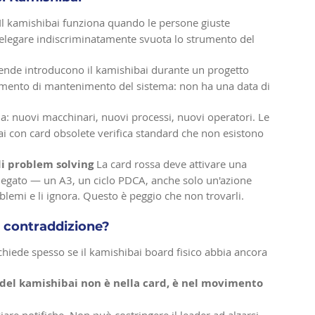
 Il kamishibai funziona quando le persone giuste 
 Delegare indiscriminatamente svuota lo strumento del 
iende introducono il kamishibai durante un progetto 
umento di mantenimento del sistema: non ha una data di 
a: nuovi macchinari, nuovi processi, nuovi operatori. Le 
i con card obsolete verifica standard che non esistono 
di problem solving
 La card rossa deve attivare una 
llegato — un A3, un ciclo PDCA, anche solo un'azione 
lemi e li ignora. Questo è peggio che non trovarli.
o contraddizione?
i chiede spesso se il kamishibai board fisico abbia ancora 
e del kamishibai non è nella card, è nel movimento 
iare notifiche. Non può costringere il leader ad alzarsi 