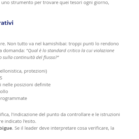
 è uno strumento per trovare quei tesori ogni giorno, 
ativi
are. Non tutto va nel kamishibai: troppi punti lo rendono 
lla domanda: 
"Qual è lo standard critico la cui violazione 
o sulla continuità del flusso?"
ellonistica, protezioni)
5S
 nelle posizioni definite
ollo
i programmate
fica, l'indicazione del punto da controllare e le istruzioni 
e indicato l'esito.
mbigue
. Se il leader deve interpretare cosa verificare, la 