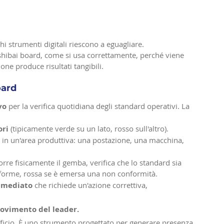
hi strumenti digitali riescono a eguagliare.
shibai board, come si usa correttamente, perché viene 
ione produce risultati tangibili.
oard
vo
 per la verifica quotidiana degli standard operativi. La 
ori
 (tipicamente verde su un lato, rosso sull'altro).
 in un'area produttiva: una postazione, una macchina, 
rre fisicamente il gemba, verifica che lo standard sia 
nforme, rossa se è emersa una non conformità.
immediato
 che richiede un'azione correttiva, 
movimento del leader.
ufficio. È uno strumento progettato per generare presenza 