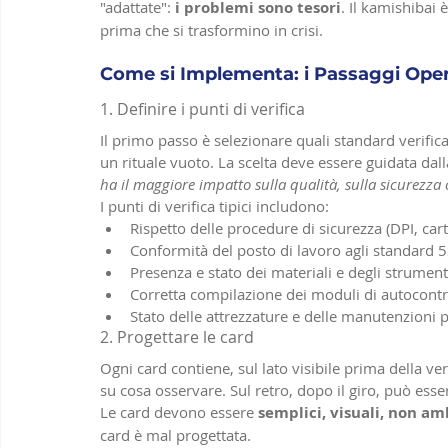
"adattate": 
i problemi sono tesori
. Il kamishibai
prima che si trasformino in crisi.
Come si Implementa: i Passaggi Oper
1. Definire i punti di verifica
Il primo passo è selezionare quali standard verific
un rituale vuoto. La scelta deve essere guidata da
ha il maggiore impatto sulla qualità, sulla sicurezza 
I punti di verifica tipici includono:
Rispetto delle procedure di sicurezza (DPI, cart
Conformità del posto di lavoro agli standard 
Presenza e stato dei materiali e degli strumenti
Corretta compilazione dei moduli di autocontr
Stato delle attrezzature e delle manutenzion
2. Progettare le card
Ogni card contiene, sul lato visibile prima della veri
su cosa osservare. Sul retro, dopo il giro, può esser
Le card devono essere 
semplici, visuali, non a
card è mal progettata.