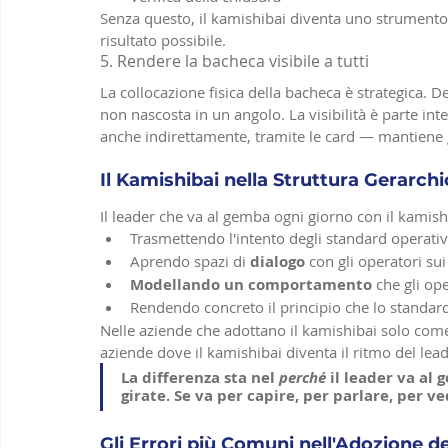
Senza questo, il kamishibai diventa uno strumento ch
risultato possibile.
5. Rendere la bacheca visibile a tutti
La collocazione fisica della bacheca è strategica. 
non nascosta in un angolo. La visibilità è parte in
anche indirettamente, tramite le card — mantiene 
Il Kamishibai nella Struttura Gerarchi
Il leader che va al gemba ogni giorno con il kamish
Trasmettendo l'intento degli standard operativi
Aprendo spazi di 
dialogo
 con gli operatori s
Modellando un comportamento
 che gli op
Rendendo concreto il principio che lo standa
Nelle aziende che adottano il kamishibai solo come 
aziende dove il kamishibai diventa il ritmo del lead
La differenza sta nel 
perché
 il leader va al 
girate. Se va per capire, per parlare, per v
Gli Errori più Comuni nell'Adozione d