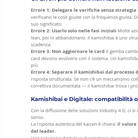
Errore 1: Delegare le verifiche senza strategia
verificano le cose giuste con la frequenza giusta.
suo significato.
Errore 2: Usarlo solo nelle fasi iniziali
 Molte az
lean, poi lo abbandonano. Il kamishibai è uno str
scadenza.
Errore 3: Non aggiornare le card
 Il gemba cambi
card devono evolversi con il sistema. Un kamishiba
più.
Errore 4: Separare il kamishibai dal processo 
risposta strutturata. Se non c'è un meccanismo co
correttiva documentata — il kamishibai trova i prob
Kamishibai e Digitale: compatibilità 
Con la diffusione delle soluzioni Industry 4.0, ci s
senso.
La risposta autentica del kaizen è chiara: 
il valor
del leader.
Una soluzione digitale può registrare, tracciare, inv