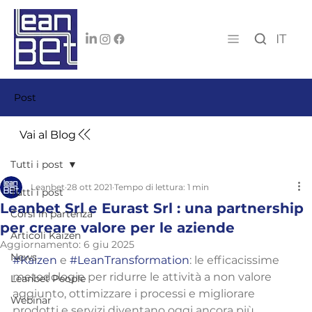
IT
Post
Vai al Blog
Tutti i post
Leanbet
28 ott 2021
Tempo di lettura: 1 min
Tutti i post
Leanbet Srl e Eurast Srl : una partnership
Corsi in partenza
per creare valore per le aziende
Articoli Kaizen
Aggiornamento:
6 giu 2025
News
#Kaizen
 e 
#LeanTransformation
: le efficacissime 
metodologie per ridurre le attività a non valore 
Leanbet People
aggiunto, ottimizzare i processi e migliorare 
Webinar
prodotti e servizi diventano oggi ancora più 