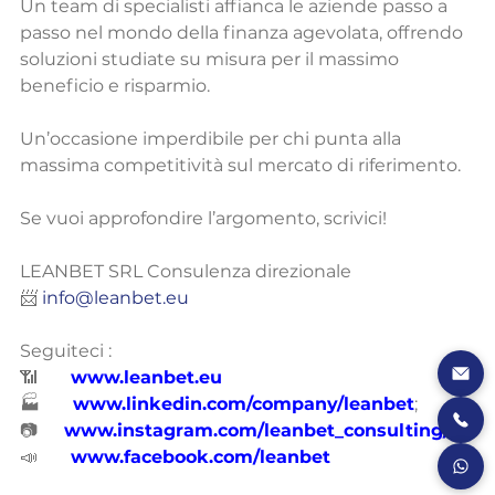
Un team di specialisti affianca le aziende passo a 
passo nel mondo della finanza agevolata, offrendo 
soluzioni studiate su misura per il massimo 
beneficio e risparmio. 
Un’occasione imperdibile per chi punta alla 
massima competitività sul mercato di riferimento.
Se vuoi approfondire l’argomento, scrivici!
LEANBET SRL Consulenza direzionale
📨 
info@leanbet.eu
Seguiteci :
📶
www.leanbet.eu
🏭
www.linkedin.com/company/leanbet
; 
📷      
www.instagram.com/leanbet_consulting/
📣
www.facebook.com/leanbet