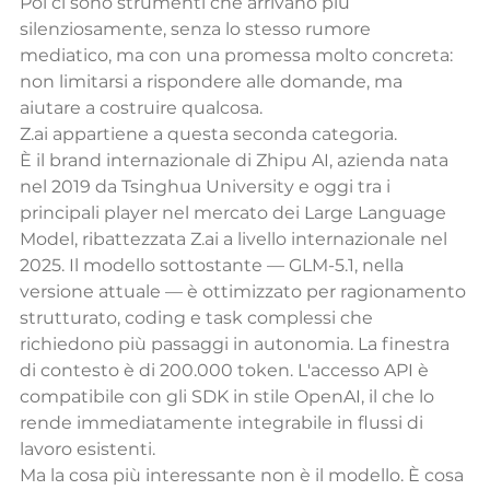
Poi ci sono strumenti che arrivano più 
silenziosamente, senza lo stesso rumore 
mediatico, ma con una promessa molto concreta: 
non limitarsi a rispondere alle domande, ma 
aiutare a costruire qualcosa.
Z.ai appartiene a questa seconda categoria.
È il brand internazionale di Zhipu AI, azienda nata 
nel 2019 da Tsinghua University e oggi tra i 
principali player nel mercato dei Large Language 
Model, ribattezzata Z.ai a livello internazionale nel 
2025. Il modello sottostante — GLM-5.1, nella 
versione attuale — è ottimizzato per ragionamento 
strutturato, coding e task complessi che 
richiedono più passaggi in autonomia. La finestra 
di contesto è di 200.000 token. L'accesso API è 
compatibile con gli SDK in stile OpenAI, il che lo 
rende immediatamente integrabile in flussi di 
lavoro esistenti.
Ma la cosa più interessante non è il modello. È cosa 