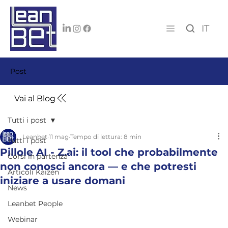
IT
Post
Vai al Blog
Tutti i post
Leanbet
11 mag
Tempo di lettura: 8 min
Tutti i post
Pillole AI - Z.ai: il tool che probabilmente
Corsi in partenza
non conosci ancora — e che potresti
Articoli Kaizen
iniziare a usare domani
News
Leanbet People
Webinar