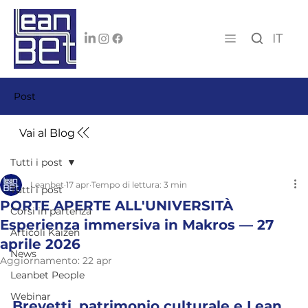
IT
Post
Vai al Blog
Tutti i post
Leanbet
17 apr
Tempo di lettura: 3 min
Tutti i post
PORTE APERTE ALL'UNIVERSITÀ
Corsi in partenza
Esperienza immersiva in Makros — 27
Articoli Kaizen
aprile 2026
News
Aggiornamento:
22 apr
Leanbet People
Webinar
Brevetti, patrimonio culturale e Lean 