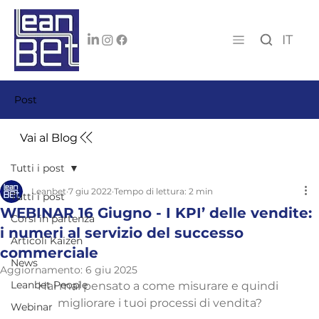
IT
Post
Vai al Blog
Tutti i post
Leanbet
7 giu 2022
Tempo di lettura: 2 min
Tutti i post
WEBINAR 16 Giugno - I KPI’ delle vendite:
Corsi in partenza
i numeri al servizio del successo
Articoli Kaizen
commerciale
News
Aggiornamento:
6 giu 2025
Leanbet People
Hai mai pensato a come misurare e quindi 
migliorare i tuoi processi di vendita?
Webinar