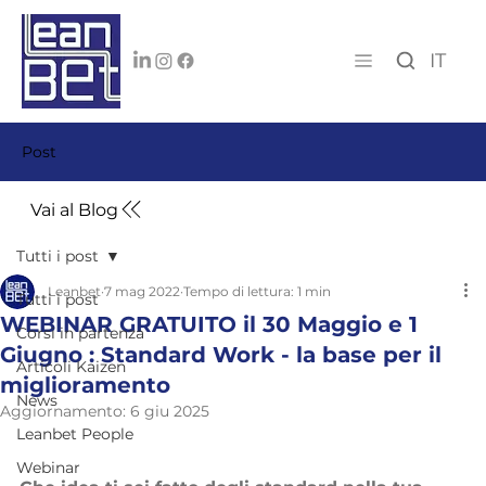
IT
Post
Vai al Blog
Tutti i post
Leanbet
7 mag 2022
Tempo di lettura: 1 min
Tutti i post
WEBINAR GRATUITO il 30 Maggio e 1
Corsi in partenza
Giugno : Standard Work - la base per il
Articoli Kaizen
miglioramento
News
Aggiornamento:
6 giu 2025
Leanbet People
Webinar