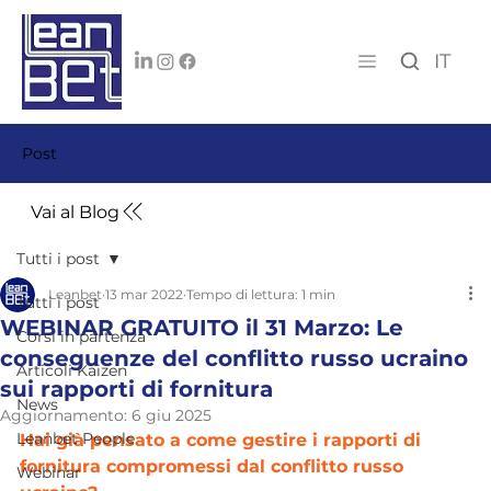
IT
Post
Vai al Blog
Tutti i post
Leanbet
13 mar 2022
Tempo di lettura: 1 min
Tutti i post
WEBINAR GRATUITO il 31 Marzo: Le
Corsi in partenza
conseguenze del conflitto russo ucraino
Articoli Kaizen
sui rapporti di fornitura
News
Aggiornamento:
6 giu 2025
Leanbet People
Hai già pensato a come gestire i rapporti di 
fornitura compromessi dal conflitto russo 
Webinar