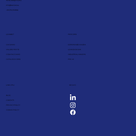
40136, Bologna (BO)
info@leanbet.eu
+39 376 210 8166
LEANBET
PERCORSI
CHI SIAMO
ESPERIENZE KAIZEN
VALORE PER TE
LEAN SIX SIGMA
COSA FACCIAMO
INDUSTRIAL MAKERS
CATALOGO CORSI
PDC-AI
LINK UTILI
SEGUICI
BLOG
CONTATTI
PRIVACY POLICY
COOKIE POLICY