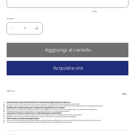
0 / 500
Quantità
Aggiungi al carrello
Acquista ora
OBIETTIVI
Comprendere il Significato del Kata nel Contesto del Miglioramento Continuo:
Illustrare come il Kata rappresenta un approccio per il miglioramento quotidiano e sostenibile.
Spiegare come il Kata insegni il pensiero scientifico e orienti gli sforzi verso obiettivi sfidanti allineati con la strategia aziendale.
Trasformare il Miglioramento in un'Abitudine Quotidiana con il Kaizen:
Descrivere come la pratica del Kata trasforma il miglioramento da un evento straordinario a un'abitudine quotidiana.
Sottolineare l'importanza del Kaizen come pratica diffusa in tutta l'organizzazione.
Capacitare le Persone a Migliorare in Modo Sistematico e Scientifico:
Spiegare come il Kata miri a sviluppare la capacità delle persone di migliorare in modo sistematico.
Sottolineare l'attivazione della creatività per trovare soluzioni innovative ai problemi specifici.
Promuovere una Learning Organization:
Definire il concetto di learning organization e come il Kata contribuisca a creare un ambiente di apprendimento continuo.
Illustrare come la pratica del Kata favorisca l'adattamento e il miglioramento costante.