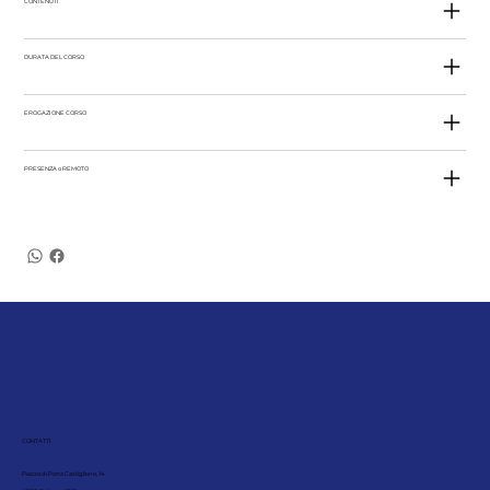
CONTENUTI
DURATA DEL CORSO
EROGAZIONE CORSO
PRESENZA o REMOTO
CONTATTI
Piazza di Porta Castiglione, 14