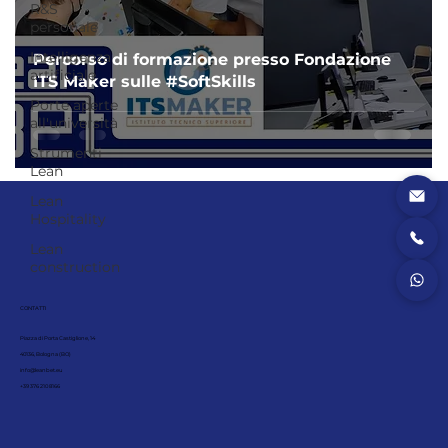
R&S
personale
Intelligenza
Percorso di formazione presso Fondazione
artificiale
ITS Maker sulle #SoftSkills
Porte aperte
all'università
Strumenti
Lean
Lean
Hospitality
Lean
construction
CONTATTI
Piazza di Porta Castiglione, 14
40136, Bologna (BO)
info@leanbet.eu
+39 376 210 8166