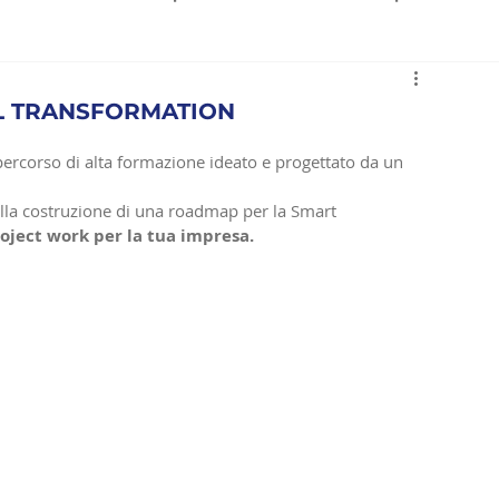
ction
AL TRANSFORMATION
percorso di alta formazione ideato e progettato da un 
lla costruzione di una roadmap per la Smart 
oject work per la tua impresa.