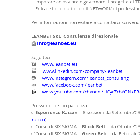
 - 
Imparare ad avviare e governare il progetto di
 - 
Entrare in contatto con il NETWORK di professioni
Per informazioni non esitare a contattarci scrivend
LEANBET SRL  Consulenza direzionale
📨
info@leanbet.eu
Seguiteci 
📶     
www.leanbet.eu
🏭     
www.linkedin.com/company/leanbet
📷     
www.instagram.com/leanbet_consulting
📣     
www.facebook.com/leanbet
📹 
www.youtube.com/channel/UCyrZrbYONkE
Prossimi corsi in partenza:
✅
Esperienze Kaizen
  - 8 sessioni da Settembre’2
kaizen
)
✅
Corso di SIX SIGMA – 
Black Belt
 – da Ottobre’23
✅
Corso di SIX SIGMA – 
Green Belt
 – da Febbraio’