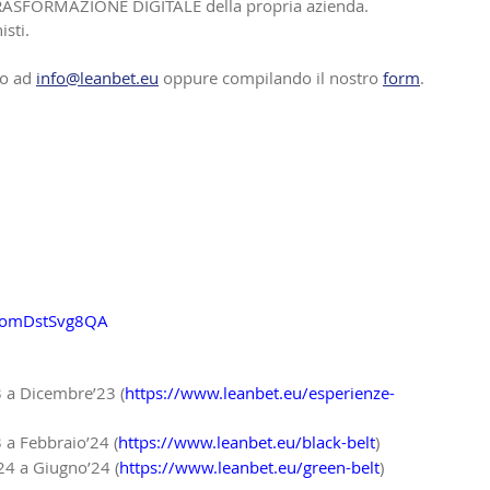
 TRASFORMAZIONE DIGITALE della propria azienda.
sti.
o ad 
info@leanbet.eu
 oppure compilando il nostro 
form
.
BomDstSvg8QA
3 a Dicembre’23 (
https://www.leanbet.eu/esperienze-
 a Febbraio’24 (
https://www.leanbet.eu/black-belt
)
24 a Giugno’24 (
https://www.leanbet.eu/green-belt
)