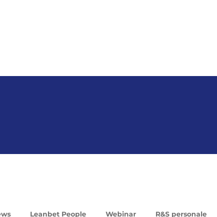
ews
Leanbet People
Webinar
R&S personale