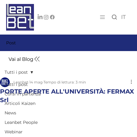
IT
Post
Vai al Blog
Tutti i post
Leanbet
14 mag
Tempo di lettura: 3 min
Tutti i post
PORTE APERTE ALL'UNIVERSITÀ: FERMAX
Corsi in partenza
Srl
Articoli Kaizen
News
Leanbet People
Webinar