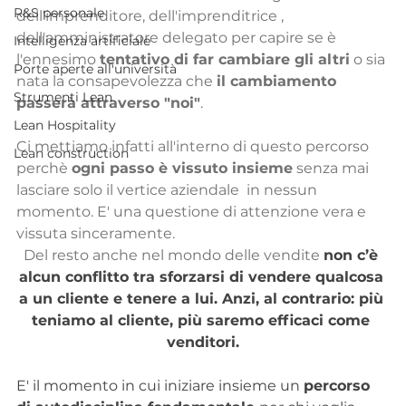
R&S personale
dell'imprenditore, dell'imprenditrice , 
dell'amministratore delegato per capire se è 
Intelligenza artificiale
l'ennesimo 
tentativo di far cambiare gli altri
 o sia 
Porte aperte all'università
nata la consapevolezza che 
il cambiamento 
Strumenti Lean
passerà attraverso "noi"
.
Lean Hospitality
Ci mettiamo infatti all'interno di questo percorso 
Lean construction
perchè 
ogni passo è vissuto insieme
 senza mai 
lasciare solo il vertice aziendale  in nessun 
momento. E' una questione di attenzione vera e 
vissuta sinceramente.
Del resto anche nel mondo delle vendite
non c’è 
alcun conflitto tra sforzarsi di vendere qualcosa 
a un cliente e tenere a lui. Anzi, al contrario: più 
teniamo al cliente, più saremo efficaci come 
venditori.
E' il momento in cui iniziare insieme un 
percorso 