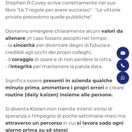
Stephen R.Covey scrive correttamente nel suo 
libro "Le 7 regole per avere successo" : "Le vittorie 
private precedono quelle pubbliche". 
Dovranno emergere chiaramente alcuni 
valori da 
allenare
 ,in caso fossero assopiti nel tempo :
- la 
sincerità 
per diventare degni di fiducia e 
credibili agli occhi dei propri colleghi,
- il 
coraggio
 di osare e di non perdere la rotta,
- l'
integrità
 per mantenere la parola data.
Significa essere 
presenti in azienda qualche 
minuto prima
, 
ammettere i propri errori
 e creare 
routine (daily kaizen) insieme alle persone.
Si diventa 
Kaizen
 non tramite intenti intrisi di 
speranza o l'impegno di poche settimane-mesi ma 
attraverso un percorso
 in cui 
si lavora sodo ogni 
giorno prima su sè stessi
.