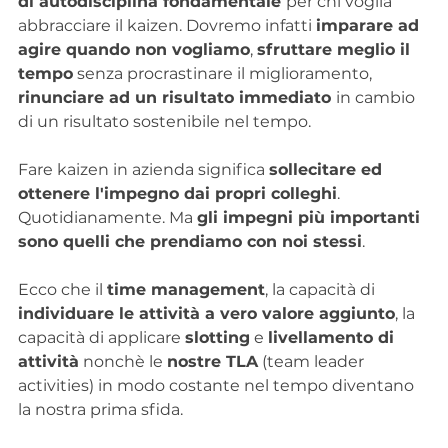
di autodisciplina fondamentale 
per chi voglia 
abbracciare il kaizen. Dovremo infatti 
imparare ad 
agire quando non vogliamo
, 
sfruttare meglio il 
tempo
 senza procrastinare il miglioramento, 
rinunciare ad un risultato immediato 
in cambio 
di un risultato sostenibile nel tempo.
Fare kaizen in azienda significa 
sollecitare ed 
ottenere l'impegno dai propri colleghi
. 
Quotidianamente. Ma 
gli impegni più importanti 
sono quelli che prendiamo con noi stessi
.
Ecco che il 
time management
, la capacità di 
individuare le attività a vero valore aggiunto
, la 
capacità di applicare 
slotting
 e 
livellamento di 
attività
 nonchè le 
nostre TLA
 (team leader 
activities) in modo costante nel tempo diventano 
la nostra prima sfida.