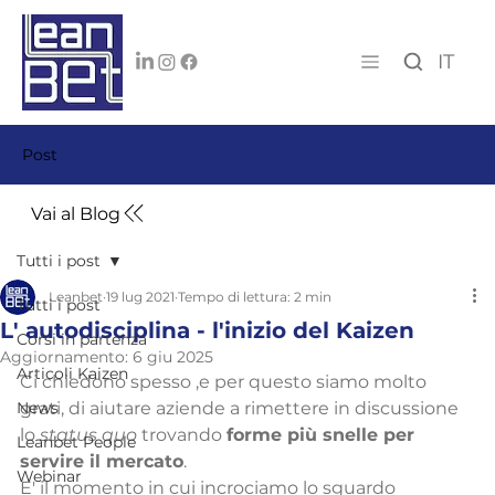
IT
Post
Vai al Blog
Tutti i post
Leanbet
19 lug 2021
Tempo di lettura: 2 min
Tutti i post
L' autodisciplina - l'inizio del Kaizen
Corsi in partenza
Aggiornamento:
6 giu 2025
Articoli Kaizen
Ci chiedono spesso ,e per questo siamo molto 
News
grati, di aiutare aziende a rimettere in discussione 
lo 
status quo
 trovando 
forme più snelle per 
Leanbet People
servire il mercato
.
Webinar
E' il momento in cui incrociamo lo sguardo 