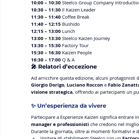
10:00 – 10:30
 Steelco Group Company Introducti
10:30 – 11:30
 Il Kaizen Leader
11:30 – 11:40
 Coffee Break
11:40 – 12:15
 Bushido
12:15 – 13:00
 Lunch
13:00 – 13:30
 Steelco Kaizen Journey
13:30 – 15:30
 Factory Tour
15:30 – 16:30
 Kaizen People
16:30 – 17:00
 Q & A
🎤 Relatori d’eccezione
Ad arricchire questa edizione, alcuni protagonisti 
Giorgio Dorigo
, 
Luciano Roccon
 e 
Fabio Zanatt
visione strategica
, offrendo ai partecipanti un pu
✨ Un’esperienza da vivere
Partecipare a Esperienze Kaizen significa entrare i
manager e professionisti
 che credono nel migli
Durante la giornata, oltre ai momenti formativi e d
Visitare gli stabilimenti Steelco con un 
Factory