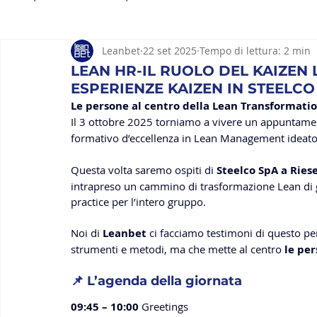
Leanbet
22 set 2025
Tempo di lettura: 2 min
Strumenti Lean
Lean Hospitality
Lean constru
LEAN HR-IL RUOLO DEL KAIZEN 
ESPERIENZE KAIZEN IN STEELCO
Le persone al centro della Lean Transformati
Il 3 ottobre 2025 torniamo a vivere un appuntame
formativo d’eccellenza in Lean Management ideato
Questa volta saremo ospiti di 
Steelco SpA a Riese
intrapreso un cammino di trasformazione Lean di g
practice per l’intero gruppo.
Noi di 
Leanbet
 ci facciamo testimoni di questo per
strumenti e metodi, ma che mette al centro 
le pe
📌 L’agenda della giornata
09:45 – 10:00
 Greetings