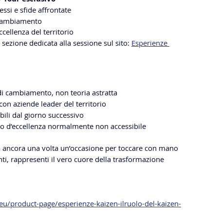
essi e sfide affrontate
 cambiamento
ccellenza del territorio
 sezione dedicata alla sessione sul sito: 
Esperienze 
 di cambiamento, non teoria astratta
con aziende leader del territorio
bili dal giorno successivo
nto d’eccellenza normalmente non accessibile
à ancora una volta un’occasione per toccare con mano 
ti, rappresenti il vero cuore della trasformazione 
eu/product-page/esperienze-kaizen-ilruolo-del-kaizen-