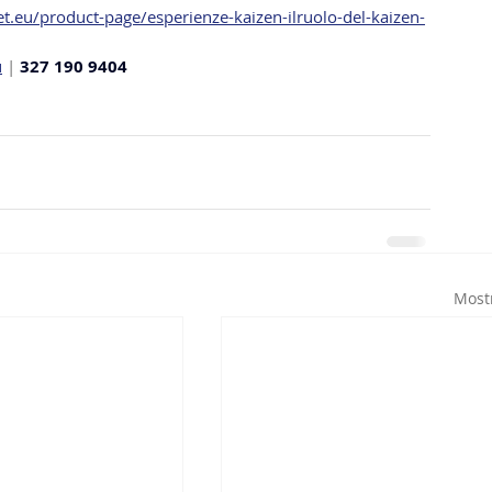
t.eu/product-page/esperienze-kaizen-ilruolo-del-kaizen-
u
 | 
327 190 9404
Mostr