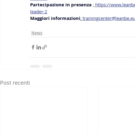
Partecipazione in presenza 
: 
https://www.leanbe
leader-2
Maggiori informazioni
:
trainingcenter@leanbe.e
News
Post recenti