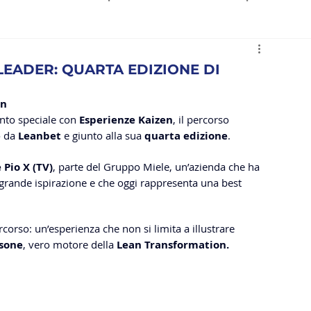
ction
LEADER: QUARTA EDIZIONE DI
on
nto speciale con 
Esperienze Kaizen
, il percorso 
 da 
Leanbet
 e giunto alla sua 
quarta edizione
.
 Pio X (TV)
, parte del Gruppo Miele, un’azienda che ha 
rande ispirazione e che oggi rappresenta una best 
corso: un’esperienza che non si limita a illustrare 
rsone
, vero motore della 
Lean Transformation.