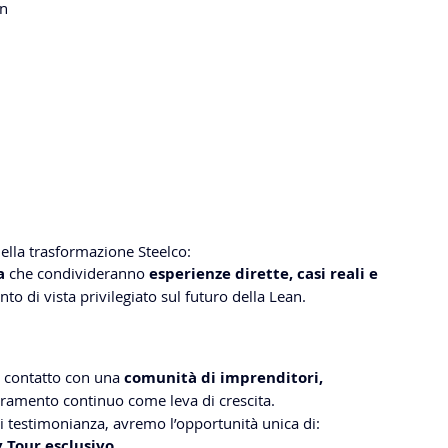
on
della trasformazione Steelco:
a
 che condivideranno 
esperienze dirette, casi reali e 
nto di vista privilegiato sul futuro della Lean.
n contatto con una 
comunità di imprenditori, 
oramento continuo come leva di crescita.
i testimonianza, avremo l’opportunità unica di:
 Tour esclusivo