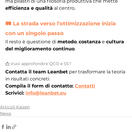
ma pilastri di una filosofia produttiva che mette 
efficienza e qualità
 al centro.
🛤 La strada verso l'ottimizzazione inizia 
con un singolo passo
Il resto è questione di 
metodo
, 
costanza
 e 
cultura 
del miglioramento continuo
.
📩 Vuoi approfondire QCO e 5S?
Contatta il team Leanbet
 per trasformare la teoria 
in risultati concreti.
Compila il form di contatto: 
Contatti
Scrivici: 
info@leanbet.eu
Articoli Kaizen
News