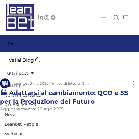
IT
Post
Vai al Blog
Tutti i post
Leanbet
3 giu 2025
Tempo di lettura: 2 min
Tutti i post
🏭 Adattarsi al cambiamento: QCO e 5S
Corsi in partenza
per la Produzione del Futuro
Articoli Kaizen
Aggiornamento:
28 ago 2025
News
Leanbet People
Webinar