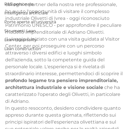
R&S personale
colleghi e partner della nostra rete professionale, 
ho avuto l'opportunità di visitare il complesso 
Intelligenza artificiale
industriale Olivetti di Ivrea - oggi riconosciuto 
Porte aperte all'università
Patrimonio UNESCO - per approfondire il peculiare 
Strumenti Lean
modello imprenditoriale di Adriano Olivetti.
Il viaggio è iniziato con una visita guidata al Visitor 
Lean Hospitality
Center, per poi proseguire con un percorso 
Lean construction
attraverso i diversi edifici e luoghi simbolo 
dell'azienda, sotto la competente guida del 
personale locale. L'esperienza si è rivelata di 
straordinario interesse, permettendoci di scoprire il 
profondo legame tra pensiero imprenditoriale, 
architettura industriale e visione sociale
 che ha 
caratterizzato l'operato degli Olivetti, in particolare 
di Adriano.
In questo resoconto, desidero condividere quanto 
appreso durante questa giornata, riflettendo sui 
principi ispiratori dell'esperienza olivettiana e sul 
suo potenziale valore anche per le realtà aziendali 