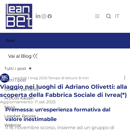
IT
Post
Vai al Blog
Tutti i post
Leanbet
1 mag 2025
Tempo di lettura: 8 min
Tutti i post
Viaggio nei luoghi di Adriano Olivetti: alla
Corsi in partenza
scoperta della Fabbrica Sociale di Ivrea(*)
Articoli Kaizen
Aggiornamento:
11 set 2025
News
Premessa: un'esperienza formativa dal 
Leanbet People
valore inestimabile
Webinar
Il 16 novembre scorso, insieme ad un gruppo di 