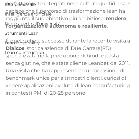
perfettamente integrati nella cultura quotidiana, si 
R&S personale
capisce che il percorso di trasformazione lean ha 
Intelligenza artificiale
raggiunto il suo obiettivo più ambizioso: 
rendere 
Porte aperte all'università
l'organizzazione autonoma e resiliente
.
Strumenti Lean
È quello che è successo durante la recente visita a 
Lean Hospitality
Dialcos
, storica azienda di Due Carrare(PD) 
Lean construction
specializzata nella produzione di brodi e pasta 
senza glutine, che è stata cliente Leanbet dal 2011. 
Una visita che ha rappresentato un'occasione di 
benchmark unica per altri nostri clienti, curiosi di 
vedere applicazioni evolute di lean manufacturing 
in contesti PMI di 20-25 persone.