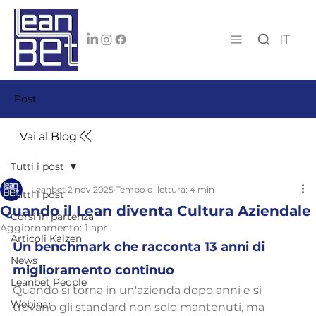
IT
Post
Vai al Blog
Tutti i post
Leanbet
2 nov 2025
Tempo di lettura: 4 min
Tutti i post
Quando il Lean diventa Cultura Aziendale
Corsi in partenza
Aggiornamento:
1 apr
Articoli Kaizen
Un benchmark che racconta 13 anni di 
News
miglioramento continuo
Leanbet People
Quando si torna in un'azienda dopo anni e si 
Webinar
trovano gli standard non solo mantenuti, ma 