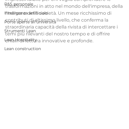
R&S personale
trasformazioni in atto nel mondo dell'impresa, della 
Intelligenza artificiale
finanza e della società. Un mese ricchissimo di 
contributi di altissimo livello, che conferma la 
Porte aperte all'università
straordinaria capacità della rivista di intercettare i 
Strumenti Lean
temi più rilevanti del nostro tempo e di offrire 
Lean Hospitality
chiavi di lettura innovative e profonde.
Lean construction