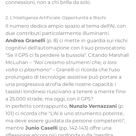
connessioni, non a chi brilla da solo.
2. L'Intelligenza Artificiale: Opportunità e Rischi
Il numero dedica ampio spazio al tema dell'AI, con 
due contributi particolarmente illuminanti.
Andrea Granelli
 (p. 8) ci mette in guardia sui rischi 
cognitivi dell'automazione con il suo provocatorio 
"Se il GPS ci fa perdere la bussola". Citando Marshall 
McLuhan – 
"Noi creiamo strumenti che, a loro 
volta ci plasmano"
 – Granelli ci ricorda che l'uso 
prolungato di tecnologie assistive può portare a 
una progressiva atrofia delle nostre capacità: i 
tassisti londinesi riuscivano a tenere a mente fino 
a 25.000 strade, ma oggi, con il GPS?
In perfetto contrappunto, 
Nunzio Vernazzani
 (p. 
101) ci ricorda che "L'AI è uno strumento potente, 
ma deve essere guidata da persone competenti", 
mentre 
Junio Caselli
 (pp. 142-143) offre una 
riflessione ancora più profonda sulla "perdita 