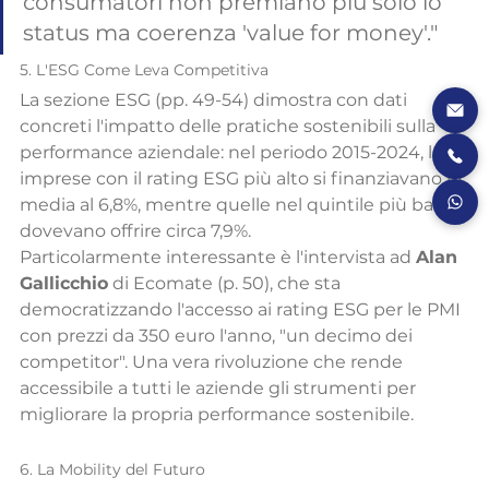
consumatori non premiano più solo lo 
status ma coerenza 'value for money'."
5. L'ESG Come Leva Competitiva
La sezione ESG (pp. 49-54) dimostra con dati 
concreti l'impatto delle pratiche sostenibili sulla 
performance aziendale: nel periodo 2015-2024, le 
imprese con il rating ESG più alto si finanziavano in 
media al 6,8%, mentre quelle nel quintile più basso 
dovevano offrire circa 7,9%.
Particolarmente interessante è l'intervista ad 
Alan 
Gallicchio
 di Ecomate (p. 50), che sta 
democratizzando l'accesso ai rating ESG per le PMI 
con prezzi da 350 euro l'anno, "un decimo dei 
competitor". Una vera rivoluzione che rende 
accessibile a tutti le aziende gli strumenti per 
migliorare la propria performance sostenibile.
6. La Mobility del Futuro