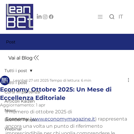
IT
Post
Vai al Blog
Tutti i post
Leanbet
27 ott 2025
Tempo di lettura: 6 min
Tutti i post
Economy Ottobre 2025: Un Mese di
Corsi in partenza
Eccellenza Editoriale
Articoli Kaizen
Aggiornamento:
1 apr
News
Il numero di ottobre 2025 di 
Economy
 (
www.economymagazine.it
) rappresenta 
Leanbet People
ancora una volta un punto di riferimento 
Webinar
imprescindibile per chi voglia comprendere le 